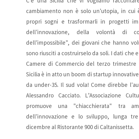
C'è una Sicilia che vi vogliamo raccontare.
cambiamento non è solo un'utopia, in cui è 
propri sogni e trasformarli in progetti impr
dell'innovazione, della volontà di co
dell'impossibile", dei giovani che hanno vol
sono riusciti a costruirselo da soli. I dati ch
Camere di Commercio del terzo trimestre d
Sicilia è in atto un boom di startup innovativ
da under-35. Il sud vola! Come direbbe l'au
Alessandro Cacciato. L’Associazione Cult
promuove una "chiacchierata" tra am
dell'innovazione e lo sviluppo, lunga tre
dicembre al Ristorante 900 di Caltanissetta.