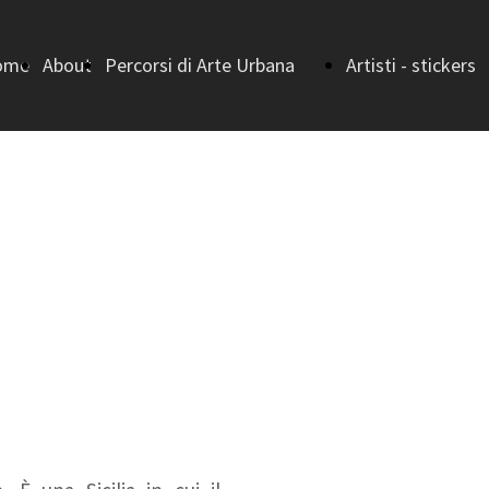
ome
About
Percorsi di Arte Urbana
Artisti - stickers
ge
Home (Percorsi di
bando
Arte Urbana)
I vincitori - I
Strada della
EDIZIONE
Letteratura
I vincitori -
Strada della
II EDIZIONE