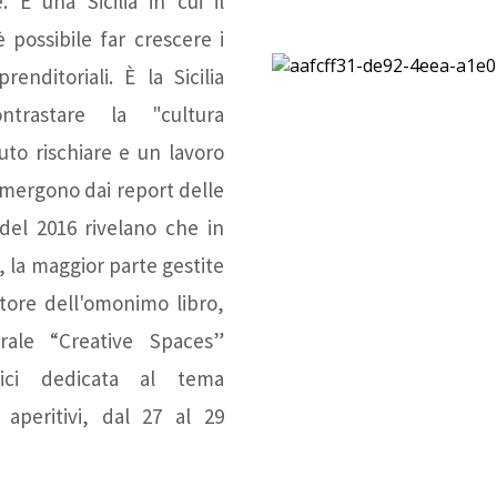
 È una Sicilia in cui il
Letteratura - Liceo
Artisti
possibile far crescere i
enditoriali. È la Sicilia
Classico "R.Settimo"
partecipanti
ntrastare la "cultura
uto rischiare e un lavoro
e emergono dai report delle
- Luigi Russo
Scuole
el 2016 rivelano che in
e, la maggior parte gestite
Strada della
partecipanti
tore dell'omonimo libro,
urale “Creative Spaces”
Letteratura - Casa
ici dedicata al tema
 aperitivi, dal 27 al 29
Leonardo Sciascia