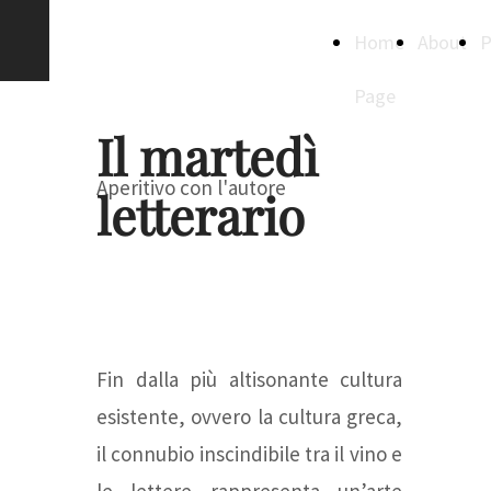
Creative
Home
About
P
Spaces
Page
Il martedì
Aperitivo con l'autore
letterario
Fin dalla più altisonante cultura
esistente, ovvero la cultura greca,
il connubio inscindibile tra il vino e