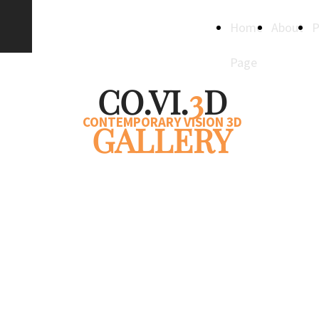
Creative
Home
About
P
Spaces
Page
CO.VI.
3
D
CONTEMPORARY VISION 3D
GALLERY