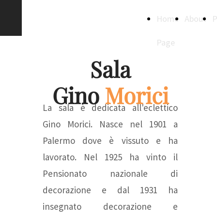
Creative
Home
About
P
Spaces
Page
Sala
Gino
Morici
La sala è dedicata all'eclettico
Gino Morici. Nasce nel 1901 a
Palermo dove è vissuto e ha
lavorato. Nel 1925 ha vinto il
Pensionato nazionale di
decorazione e dal 1931 ha
insegnato decorazione e