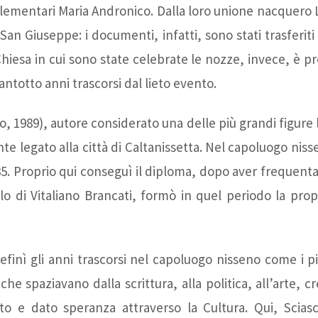
lementari Maria Andronico. Dalla loro unione nacquero L
Letteratura - Liceo
Artisti
San Giuseppe: i documenti, infatti, sono stati trasferit
 Chiesa in cui sono state celebrate le nozze, invece, è
Classico "R.Settimo"
partecipanti
ntotto anni trascorsi dal lieto evento.
- Luigi Russo
Scuole
, 1989), autore considerato una delle più grandi figure 
e legato alla città di Caltanissetta. Nel capoluogo nisse
1935. Proprio qui conseguì il diploma, dopo aver frequentat
Strada della
partecipanti
o di Vitaliano Brancati, formò in quel periodo la propr
Letteratura - Casa
finì gli anni trascorsi nel capoluogo nisseno come i pi
Leonardo Sciascia
che spaziavano dalla scrittura, alla politica, all’arte,
to e dato speranza attraverso la Cultura. Qui, Scias