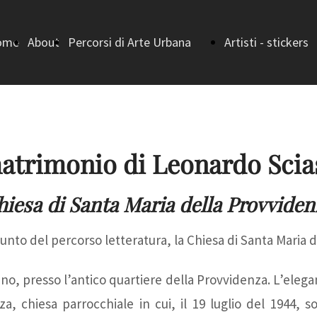
ome
About
Percorsi di Arte Urbana
Artisti - stickers
ge
Home (Percorsi di
bando
Arte Urbana)
I vincitori - I
matrimonio di Leonardo Scia
Strada della
EDIZIONE
hiesa di Santa Maria della Provviden
punto del percorso letteratura, la Chiesa di Santa Maria 
Letteratura
I vincitori -
no, presso l’antico quartiere della Provvidenza. L’elega
Strada della
II EDIZIONE
a, chiesa parrocchiale in cui, il 19 luglio del 1944, s