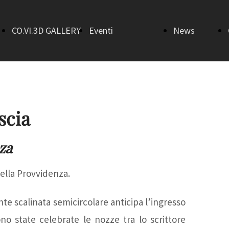
CO.VI.3D GALLERY
Eventi
News
Home
AperiTalk 3.0
Bandi
Sala Gino
Art in Town
scia
Morici
Flash mob
za
della Provvidenza.
Sala
Il ritorno
nte scalinata semicircolare anticipa l’ingresso
Salvatore
della befana
ono state celebrate le nozze tra lo scrittore