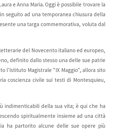
aura e Anna Maria. Oggi è possibile trovare la
Quasimodo
PUNTO e a
i in seguito ad una temporanea chiusura della
 presente una targa commemorativa, voluta dal
Sala
CAPO
Andrea
Gran Tour
letterarie del Novecento italiano ed europeo,
no, definito dallo stesso una delle sue patrie
o l'Istituto Magistrale "IX Maggio", allora sito
Camilleri
"Movimento
ia coscienza civile sui testi di Montesquieu,
Sala Emilio
Verticalismo",
ù indimenticabili della sua vita; è qui che ha
Greco
la Via del
 crescendo spiritualmente insieme ad una città
cia ha partorito alcune delle sue opere più