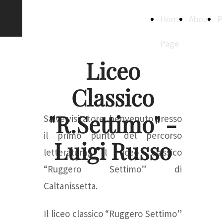
Creative
Home
About
P
Spaces
Page
Liceo
Classico
"R.Settimo" -
Salve visitatore, benvenuto presso
il primo punto del percorso
Luigi Russo
letteratura, il liceo classico
“Ruggero Settimo” di
Caltanissetta.
Il liceo classico “Ruggero Settimo”