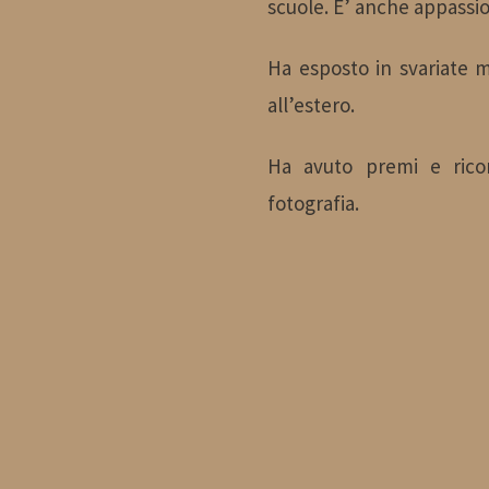
scuole. E’ anche appassio
Letteratura - Liceo
Artisti
Ha esposto in svariate mo
all’estero.
Classico "R.Settimo"
partecipanti
Ha avuto premi e ricon
- Luigi Russo
Scuole
fotografia.
Strada della
partecipanti
Letteratura - Casa
Leonardo Sciascia