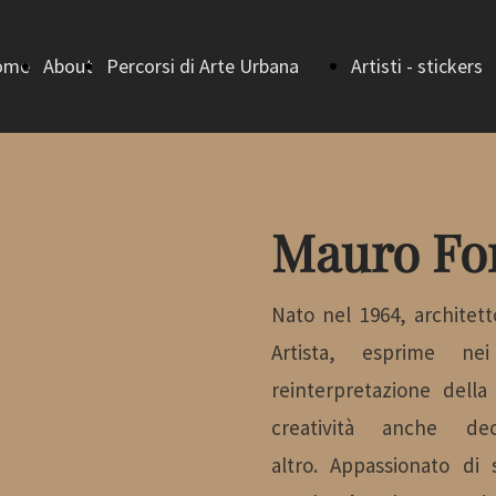
ome
About
Percorsi di Arte Urbana
Artisti - stickers
ge
Home (Percorsi di
bando
Arte Urbana)
I vincitori - I
Mauro Fo
Strada della
EDIZIONE
Nato nel 1964, architett
Artista, esprime nei
Letteratura
I vincitori -
reinterpretazione della 
creatività anche d
Strada della
II EDIZIONE
altro. Appassionato di 