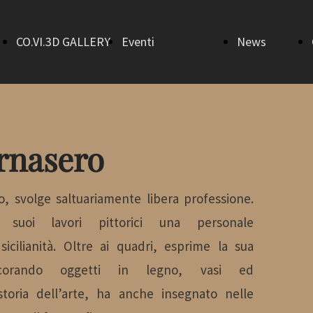
CO.VI.3D GALLERY
Eventi
News
Home
AperiTalk 3.0
Bandi
Sala Gino
Art in Town
rnasero
Morici
Flash mob
o, svolge saltuariamente libera professione.
 suoi lavori pittorici una personale
Sala
Il ritorno
sicilianità. Oltre ai quadri, esprime la sua
ecorando oggetti in legno, vasi ed
Salvatore
della befana
storia dell’arte, ha anche insegnato nelle