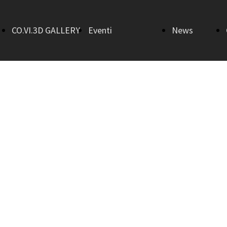
CO.VI.3D GALLERY
Eventi
News
Home
AperiTalk 3.0
Bandi
Sala Gino
Art in Town
Morici
Flash mob
Sala
Il ritorno
Salvatore
della befana