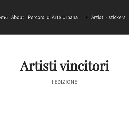
ome
About
Percorsi di Arte Urbana
Artisti - stickers
ge
Home (Percorsi di
bando
Arte Urbana)
I vincitori - I
Artisti vincitori
Strada della
EDIZIONE
I EDIZIONE
Letteratura
I vincitori -
Strada della
II EDIZIONE