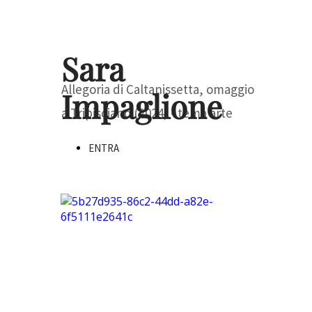
Sara
Allegoria di Caltanissetta, omaggio
Impaglione
a Tripisciano (2024) - tema arte
ENTRA